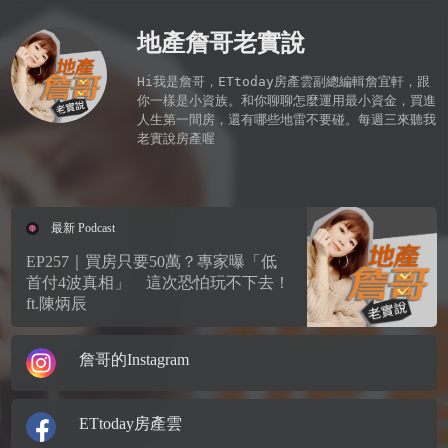
地產詹哥老實說
Hi我是詹哥，ETtoday房產雲副總編輯詹宜軒，跟
你一樣是小資族。和你聊聊怎麼運用最小資金，買進
人生第一間房，還有哪些地雷不要碰。每週三來聽我
老實說房產喔

最新 Podcast
EP257｜買房只要50萬？專家曝「低
首付4波真相」 這次恐怕玩不下去！
ft.陳炳辰
詹哥的Instagram
ETtoday房產雲