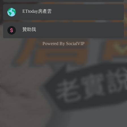
ETtoday房產雲
贊助我
Powered By
SocialVIP